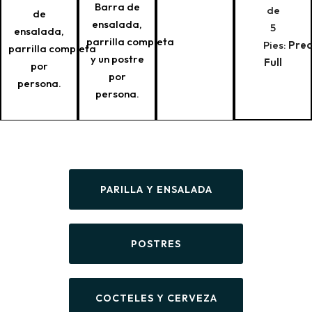
Barra de
de
de
ensalada,
5
ensalada,
parrilla completa
Pies:
Prec
parrilla completa
y un postre
Full
por
por
persona.
persona.
PARILLA Y ENSALADA
POSTRES
COCTELES Y CERVEZA