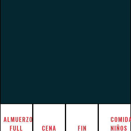
ALMUERZO
COMID
FULL
CENA
FIN
NIÑOS