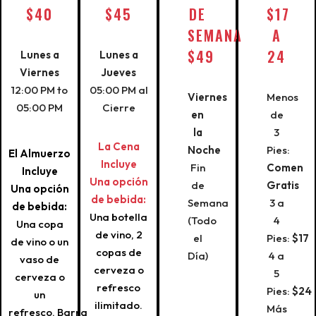
$40
$45
DE
$17
SEMANA
A
$49
24
Lunes a
Lunes a
Viernes
Jueves
12:00 PM to
05:00 PM al
Viernes
Menos
05:00 PM
Cierre
en
de
la
3
La Cena
Noche
Pies:
El Almuerzo
Incluye
Fin
Comen
Incluye
Una opción
de
Gratis
U
na opción
de bebida:
Semana
3 a
de bebida
:
Una botella
(Todo
4
Una copa
de vino, 2
el
Pies:
$17
de vino o un
copas de
Día)
4 a
vaso de
cerveza o
5
cerveza o
refresco
Pies:
$24
un
ilimitado.
Más
refresco. Barra